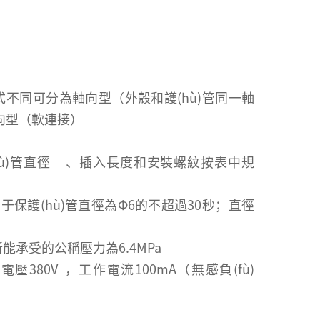
方式不同可分為軸向型（外殼和護(hù)管同一軸
萬向型（軟連接）
ù)管直徑、插入長度和安裝螺紋按表中規
對(duì)于保護(hù)管直徑為Φ6的不超過30秒；直徑
所能承受的公稱壓力為6.4MPa
高電壓380V，工作電流100mA（無感負(fù)