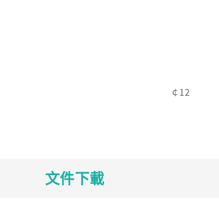
￠12
文件下載