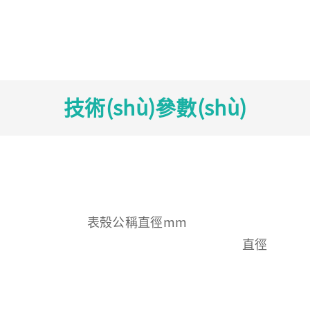
技術(shù)參數(shù)
表殼公稱直徑mm
直徑