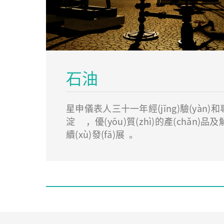
石油
)沉
星申儀表人三十一年經(jīng)驗(yàn)和專
可持
淀，優(yōu)質(zhì)的產(chǎ
續(xù)發(fā)展。