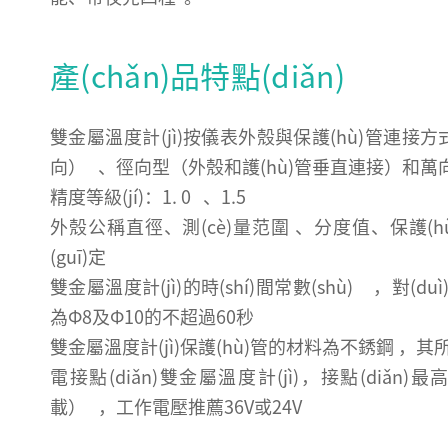
產(chǎn)品特點(diǎn)
雙金屬溫度計(jì)按儀表外殼與保護(hù)管連接
向）、徑向型（外殼和護(hù)管垂直連接）和
精度等級(jí)：1. 0、1.5
外殼公稱直徑、測(cè)量范圍、分度值、保護(h
(guī)定
雙金屬溫度計(jì)的時(shí)間常數(shù)，
為Φ8及Φ10的不超過60秒
雙金屬溫度計(jì)保護(hù)管的材料為不銹鋼，其
電接點(diǎn)雙金屬溫度計(jì)，接點(diǎn)最
載），工作電壓推薦36V或24V