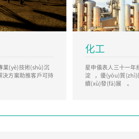
化工
業(yè)技術(shù)沉
星申儀表人三十一年經(jī
n)品及解決方案助推客戶可持
淀，優(yōu)質(
續(xù)發(fā)展。