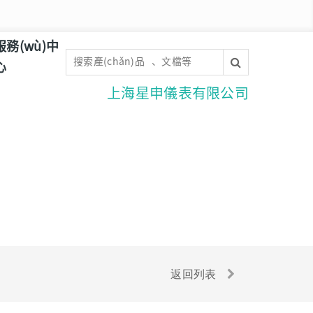
服務(wù)中
心
上海星申儀表有限公司
返回列表