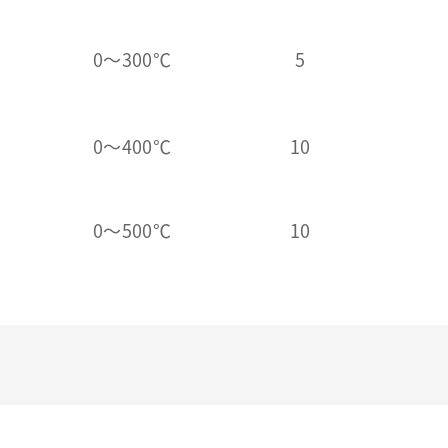
0～300℃
5
0～400℃
10
0～500℃
10