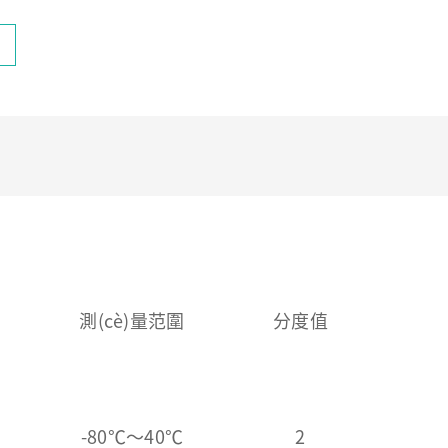
測(cè)量范圍
分度值
-80℃～40℃
2