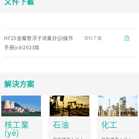
文件下載
HF25金屬管浮子流量計(jì)操作
資料下載
手冊(cè)2023版
解決方案
核工業
石油
化工
(yè)