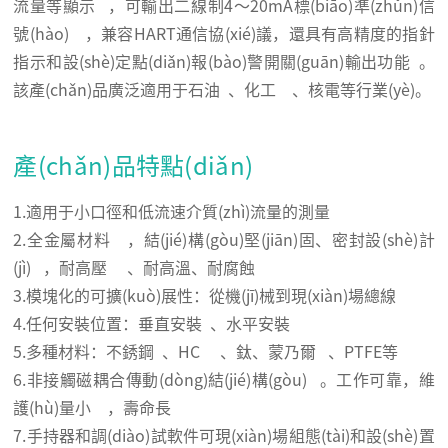
流量等顯示，可輸出二線制4～20mA標(biāo)準(zhǔn)信
號(hào)，兼容HART通信協(xié)議，還具有高精度的指針
指示和設(shè)定點(diǎn)報(bào)警開關(guān)輸出功能。
該產(chǎn)品廣泛適用于石油、化工、核電等行業(yè)。
產(chǎn)品特點(diǎn)
1.適用于小口徑和低流速介質(zhì)流量的測量
2.全金屬材料，結(jié)構(gòu)堅(jiān)固、密封設(shè)計
(jì)，耐高壓、耐高溫、耐腐蝕
3.模塊化的可擴(kuò)展性：從機(jī)械到現(xiàn)場總線
4.任何安裝位置：垂直安裝、水平安裝
5.多種材料：不銹鋼、HC、鈦、蒙乃爾、PTFE等
6.非接觸磁耦合傳動(dòng)結(jié)構(gòu)。工作可靠，維
護(hù)量小，壽命長
7.手持器和調(diào)試軟件可現(xiàn)場組態(tài)和設(shè)置