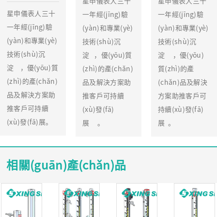
星申儀表人三十
星申儀表人三十
星申儀表人三十
一年經(jīng)驗
一年經(jīng)驗
一年經(jīng)驗
(yàn)和專業(yè)
(yàn)和專業(yè)
(yàn)和專業(yè)
技術(shù)沉
技術(shù)沉
技術(shù)沉
淀，優(yōu)質
淀，優(yōu)
淀，優(yōu)質
(zhì)的產(chǎn)
質(zhì)的產
(zhì)的產(chǎn)
品及解決方案助
(chǎn)品及解決
品及解決方案助
推客戶可持續
方案助推客戶可
推客戶可持續
(xù)發(fā)
持續(xù)發(fā)
(xù)發(fā)展。
展。
展。
相關(guān)產(chǎn)品