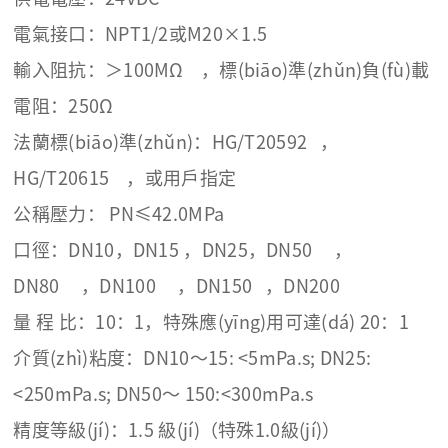
電氣接口：NPT1/2或M20×1.5
輸入阻抗：＞100MΩ，標(biāo)準(zhǔn)負(fù)載
電阻：250Ω
法蘭標(biāo)準(zhǔn)：HG/T20592，
HG/T20615，或用戶指定
公稱壓力： PN≤42.0MPa
口徑：DN10，DN15，DN25，DN50，
DN80，DN100，DN150，DN200
量 程 比：10：1，特殊應(yīng)用可達(dá) 20：1
介質(zhì)粘度：DN10～15: <5mPa.s; DN25:
<250mPa.s; DN50～ 150:<300mPa.s
精度等級(jí)：1.5 級(jí)（特殊1.0級(jí)）