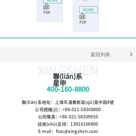
MORE
PDF
PDF
返回列表
XINGSHEN
聯(lián)系
星申
400-160-8800
聯(lián)系地址：上海市浦東新區(qū)宣中路8號
公司總機(jī)：+86-021-58308800
公司傳真：+86-021-58309955
技術(shù)支持：13916168800
E-mail：foxc@xingshen.com