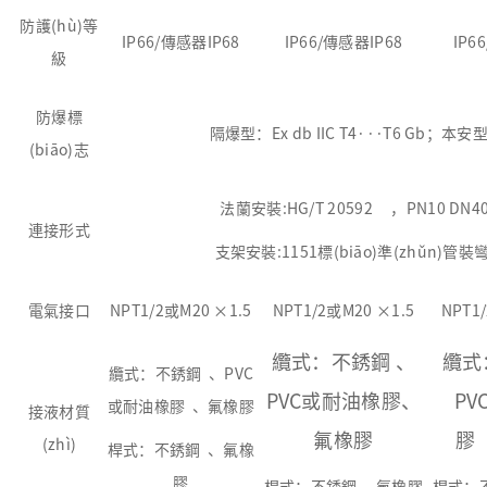
防護(hù)等
IP66/傳感器IP68
IP66/傳感器IP68
IP6
級
防爆標
隔爆型：Ex db IIC T4···T6 Gb；本安型：E
(biāo)志
法蘭安裝:HG/T 20592，PN10 D
連接形式
支架安裝:1151標(biāo)準(zhǔn)管
電氣接口
NPT1/2或M20 ×1.5
NPT1/2或M20 ×1.5
NPT1
纜式：不銹鋼、
纜式
纜式：不銹鋼、PVC
PVC或耐油橡膠、
P
或耐油橡膠、氟橡膠
接液材質
氟橡膠
膠
(zhì)
桿式：不銹鋼、氟橡
膠